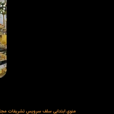
منوی ابتدایی سلف سرویس تشریفات مجالس