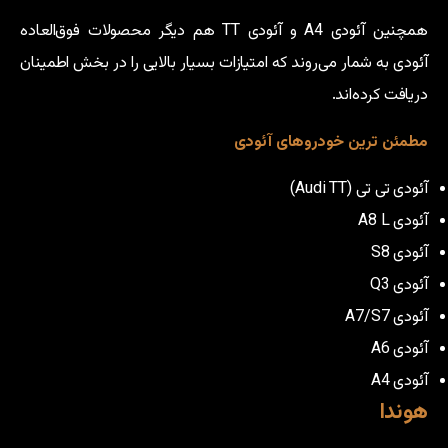
همچنین آئودی A4 و آئودی TT هم دیگر محصولات فوق‌العاده
آئودی به شمار می‌روند که امتیازات بسیار بالایی را در بخش اطمینان
دریافت کرده‌اند.
مطمئن ترین خودروهای آئودی
آئودی تی تی (Audi TT)
آئودی A8 L
آئودی S8
آئودی Q3
آئودی A7/S7
آئودی A6
آئودی A4
هوندا