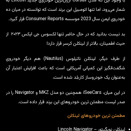
با وجود این که مدل Corsair ارزان‌ترین خودروی جدید Lincoln به
شمار می‌رود، اما تنها اتومبیل این برند است که توانسته در میان ده
خودروی ایمن سال 2023 موسسه Consumer Reports قرار گیرد.
بد نیست بدانید که در حال حاضر تنها لکسوس جی ایکس ۲۰۲۳ از
حیث اطمینان، بالاتر از لینکلن کرسر قرار دارد!
از طرف دیگر، لینکلن ناتیلوس (Nautilus) هم دیگر خودروی
شگفت‌انگیز این کمپانی آمریکایی است که باعث افزایش اعتبار آن
به‌عنوان یک خودروساز کاربلد شده است.
در این میان، iSeeCars همچنین دو مدل MKZ و Navigator را در
صدر لیست مطمئن ترین خودروهای این برند قرار داده است.
مطمئن ترین خودروهای لینکلن
لینکلن نویگیتور – Lincoln Navigator