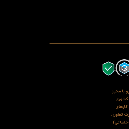
و با مجوز
 کشوری
کارهای
رت تعاون،
 اجتماعی)