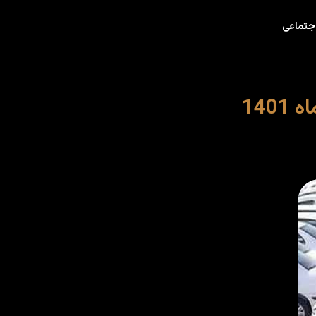
جتماعی
14